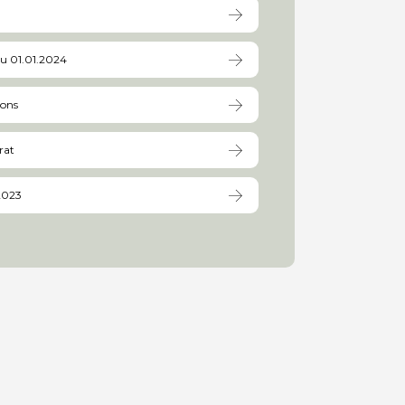
au 01.01.2024
ions
rat
2023